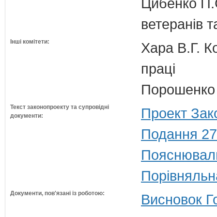
Цибенко П.С
ветеранів та
Інші комітети:
Хара В.Г. К
праці
Порошенко 
Текст законопроекту та супровідні
Проект Зак
документи:
Подання 27
Пояснюваль
Порівняльн
Документи, пов'язані із роботою:
Висновок Г