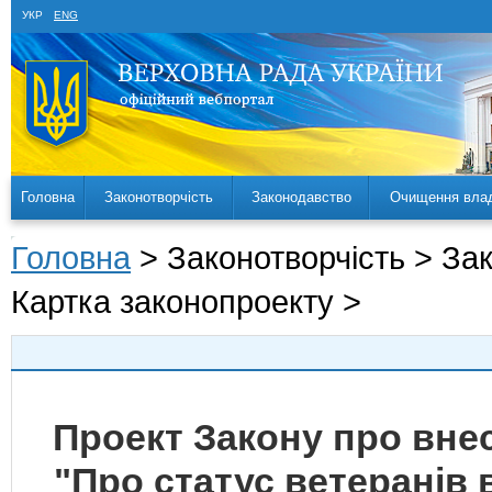
УКР
ENG
Головна
Законотворчість
Законодавство
Очищення вла
Головна
> Законотворчість > За
Картка законопроекту >
Проект Закону про внес
"Про статус ветеранів в