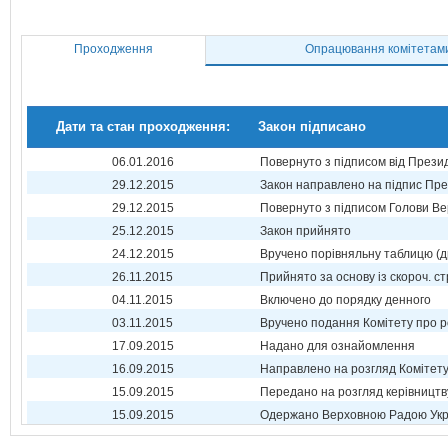
Проходження
Опрацювання комітетам
Дати та стан проходження:
Закон підписано
06.01.2016
Повернуто з підписом від Прези
29.12.2015
Закон направлено на підпис Пре
29.12.2015
Повернуто з підписом Голови Ве
25.12.2015
Закон прийнято
24.12.2015
Вручено порівняльну таблицю (д
26.11.2015
Прийнято за основу із скороч. ст
04.11.2015
Включено до порядку денного
03.11.2015
Вручено подання Комітету про р
17.09.2015
Надано для ознайомлення
16.09.2015
Направлено на розгляд Комітет
15.09.2015
Передано на розгляд керівництв
15.09.2015
Одержано Верховною Радою Укр