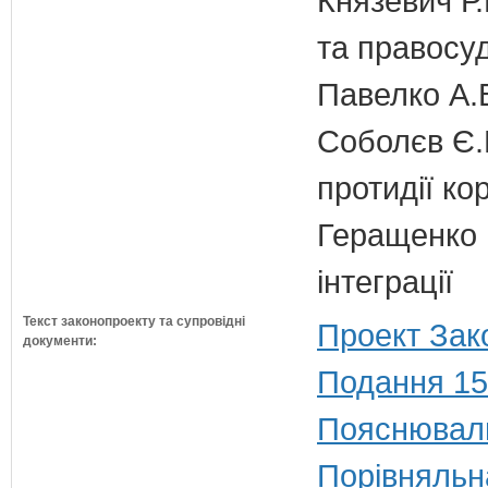
Князевич Р.
та правосу
Павелко А.
Соболєв Є.В
протидії кор
Геращенко І
інтеграції
Текст законопроекту та супровідні
Проект Зак
документи:
Подання 15
Пояснюваль
Порівняльн