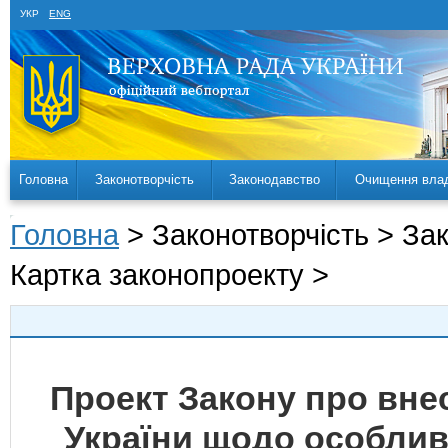
УКР
ENG
Головна
Законотворчість
Законодавство
Очищення вла
Головна
> Законотворчість > За
Картка законопроекту >
Проект Закону про внес
України щодо особлив