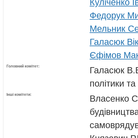
Куліченко І
Федорук Ми
Мельник Сер
Галасюк Вік
Єфімов Макс
Головний комітет:
Галасюк В.В
політики т
Інші комітети:
Власенко С
будівництва
самовряду