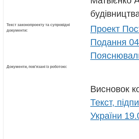
Матвієнко А
будівництв
Текст законопроекту та супровідні
Проект Пос
документи:
Подання 04
Пояснюваль
Документи, пов'язані із роботою:
Висновок к
Текст, під
України 19.