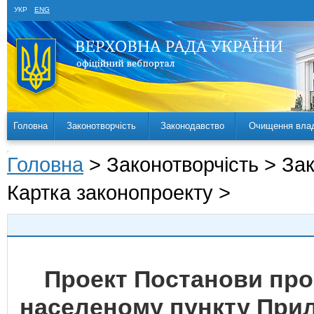
УКР
ENG
Головна
Законотворчість
Законодавство
Очищення вла
Головна
> Законотворчість > За
Картка законопроекту >
Проект Постанови пр
населеному пункту Прил