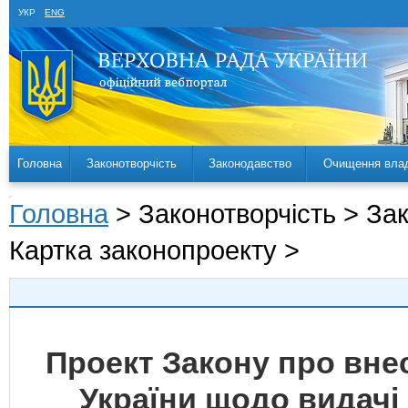
УКР
ENG
Головна
Законотворчість
Законодавство
Очищення вла
Головна
> Законотворчість > За
Картка законопроекту >
Проект Закону про внес
України щодо видачі