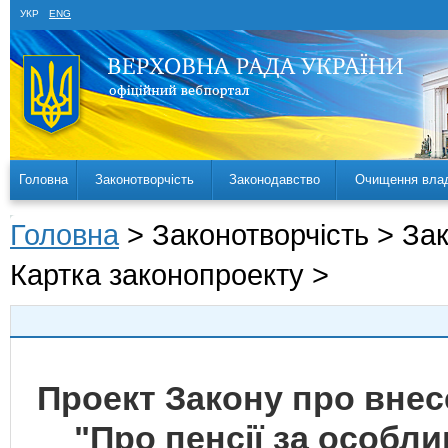
УКР
ENG
Головна
Законотворчість
Законодавство
Очищення вла
Головна
> Законотворчість > За
Картка законопроекту >
Проект Закону про внес
"Про пенсії за особли