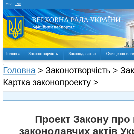
УКР
ENG
Головна
Законотворчість
Законодавство
Очищення вла
Головна
> Законотворчість > За
Картка законопроекту >
Проект Закону про 
законодавчих актів У