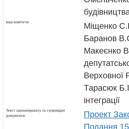
будівництв
Інші комітети:
Міщенко С.Г
Баранов В.
Макеєнко В.
депутатсько
Верховної 
Тарасюк Б.І
інтеграції
Текст законопроекту та супровідні
Проект Зак
документи:
Подання 15