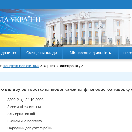
одавство
Очищення влади
Міжнародна діяльність
Інфо
 >
Пошук за реквізитами
> Картка законопроекту >
ію впливу світової фінансової кризи на фінансово-банківську 
3309-2 від 24.10.2008
3 сесія VI скликання
Альтернативний
Економічна політика
Народний депутат України