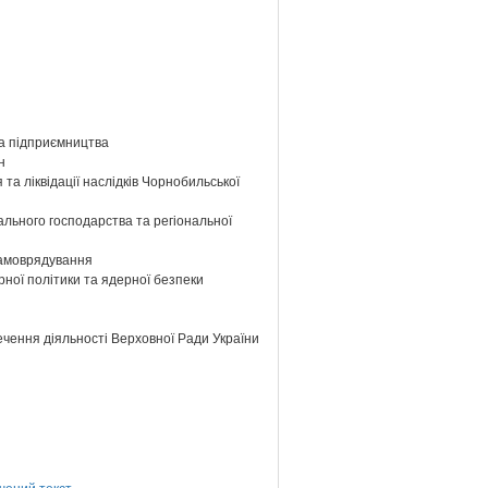
та підприємництва
н
та ліквідації наслідків Чорнобильської
ального господарства та регіональної
самоврядування
ної політики та ядерної безпеки
ечення діяльності Верховної Ради України