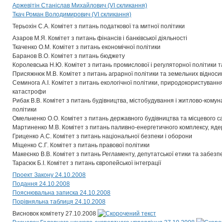
Аржевітін Станіслав Михайлович (VI скликання)
Ткач Роман Володимирович (VI скликання)
Терьохін С.А. Комітет з питань податкової та митної політики
Азаров М.Я. Комітет з питань фінансів і банківської діяльності
Ткаченко О.М. Комітет з питань економічної політики
Баранов В.О. Комітет з питань бюджету
Королевська Н.Ю. Комітет з питань промислової і регуляторної політики 
Присяжнюк М.В. Комітет з питань аграрної політики та земельних відноси
Семинога А.І. Комітет з питань екологічної політики, природокористування 
катастрофи
Рибак В.В. Комітет з питань будівництва, містобудування і житлово-комун
політики
Омельченко О.О. Комітет з питань державного будівництва та місцевого 
Мартиненко М.В. Комітет з питань паливно-енергетичного комплексу, ядер
Гриценко А.С. Комітет з питань національної безпеки і оборони
Міщенко С.Г. Комітет з питань правової політики
Макеєнко В.В. Комітет з питань Регламенту, депутатської етики та забезп
Тарасюк Б.І. Комітет з питань європейської інтеграції
Проект Закону 24.10.2008
Подання 24.10.2008
Пояснювальна записка 24.10.2008
Порівняльна таблиця 24.10.2008
Висновок комітету 27.10.2008