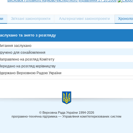
Висновок Головного науково-експертного управління 27.10.2008
ми
Зв'язані законопроекти
Альтернативні законопроекти
Хронолог
аслухано та знято з розгляду
Питання заслухано
Вручено для ознайомлення
Направлено на розгляд Комітету
Передано на розгляд керівництву
Одержано Верховною Радою України
© Верховна Рада України 1994-2026
програмно-технічна підтримка — Управління комп'ютеризованих систем