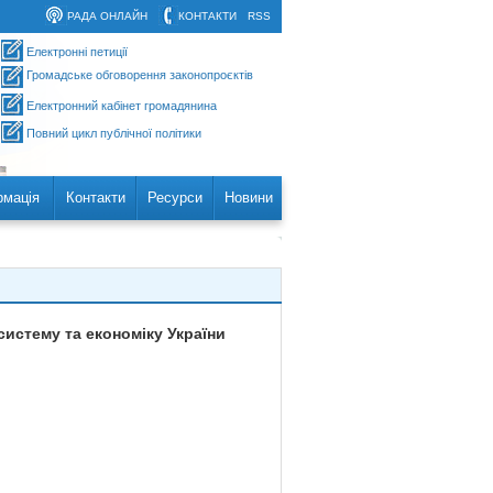
РАДА ОНЛАЙН
КОНТАКТИ
RSS
Електронні петиції
Громадське обговорення законопроєктів
Електронний кабінет громадянина
Повний цикл публічної політики
рмація
Контакти
Ресурси
Новини
систему та економіку України