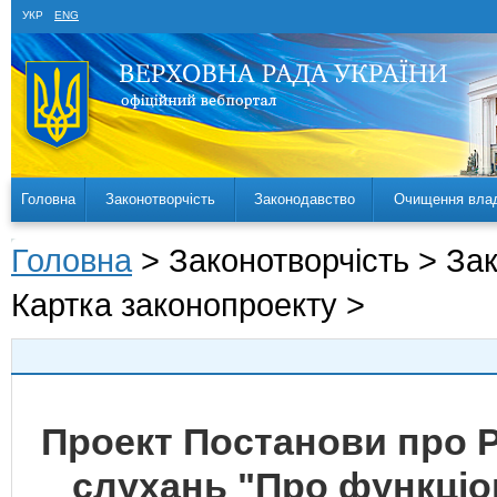
УКР
ENG
Головна
Законотворчість
Законодавство
Очищення вла
Головна
> Законотворчість > За
Картка законопроекту >
Проект Постанови про 
слухань "Про функціо