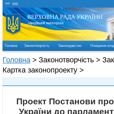
УКР
ENG
Головна
Законотворчість
Законодавство
Очищення вла
Головна
> Законотворчість > За
Картка законопроекту >
Проект Постанови про
України до парламенті