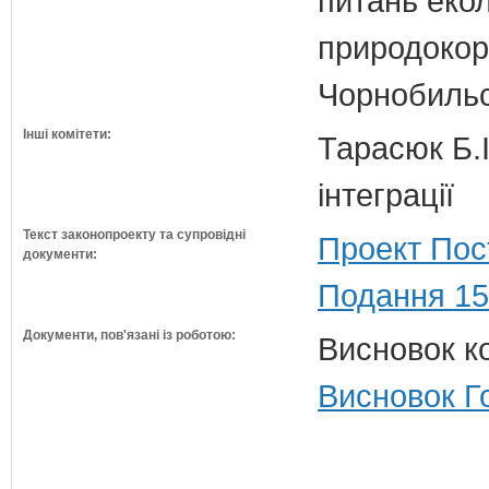
питань екол
природокори
Чорнобильс
Інші комітети:
Тарасюк Б.І
інтеграції
Текст законопроекту та супровідні
Проект Пос
документи:
Подання 15
Документи, пов'язані із роботою:
Висновок ко
Висновок Г