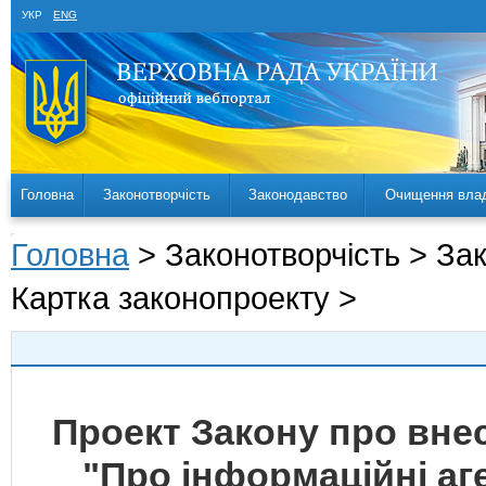
УКР
ENG
Головна
Законотворчість
Законодавство
Очищення вла
Головна
> Законотворчість > За
Картка законопроекту >
Проект Закону про внес
"Про інформаційні аг