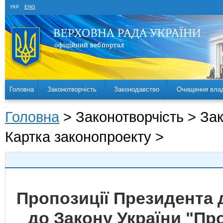
УКР
ENG
Головна
Законотворчість
Законодавство
Очищення вла
Головна
> Законотворчість > За
Картка законопроекту >
Пропозиції Президента 
до Закону України "Пр