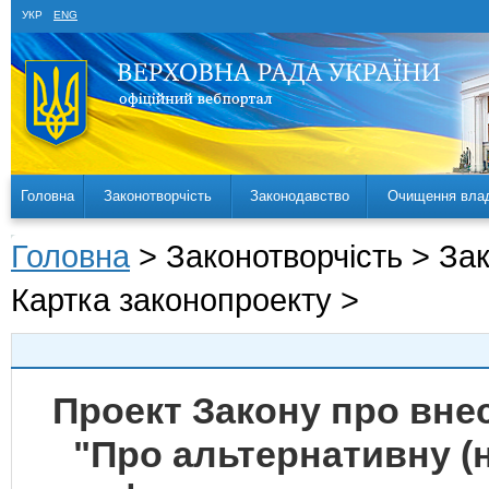
УКР
ENG
Головна
Законотворчість
Законодавство
Очищення вла
Головна
> Законотворчість > За
Картка законопроекту >
Проект Закону про внес
"Про альтернативну (