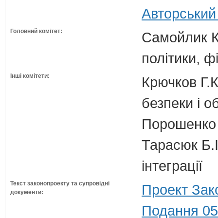
Авторський
Головний комітет:
Самойлик К.
політики, ф
Інші комітети:
Крючков Г.К
безпеки і о
Порошенко 
Тарасюк Б.І
інтеграції
Текст законопроекту та супровідні
Проект Зак
документи:
Подання 05