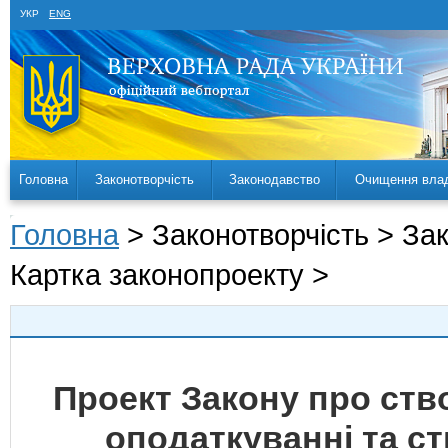
УКР
ENG
Головна
Законотворчість
Законодавство
Очищення вла
Головна
> Законотворчість > За
Картка законопроекту >
Проект Закону про ств
оподаткуванні та с