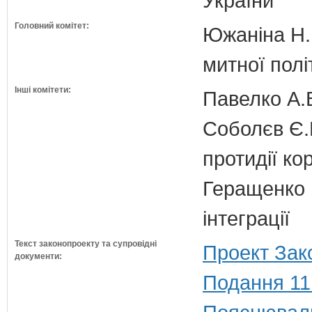
України
Головний комітет:
Южаніна Н.П
митної полі
Інші комітети:
Павелко А.
Соболєв Є.В
протидії кор
Геращенко І
інтеграції
Текст законопроекту та супровідні
Проект Зак
документи:
Подання 11