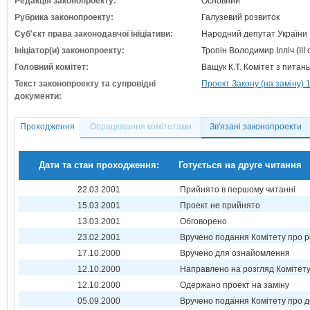
Редакція законопроекту:
Основний
Рубрика законопроекту:
Галузевий розвиток
Суб'єкт права законодавчої ініціативи:
Народний депутат України
Ініціатор(и) законопроекту:
Тропін Володимир Ілліч (III
Головний комітет:
Ващук К.Т. Комітет з питан
Текст законопроекту та супровідні
Проект Закону (на заміну) 
документи:
Проходження
Опрацювання комітетами
Зв'язані законопроекти
Дати та стан проходження:
Готується на друге читання
22.03.2001
Прийнято в першому читанні
15.03.2001
Проект не прийнято
13.03.2001
Обговорено
23.02.2001
Вручено подання Комітету про р
17.10.2000
Вручено для ознайомлення
12.10.2000
Направлено на розгляд Комітет
12.10.2000
Одержано проект на заміну
05.09.2000
Вручено подання Комітету про 