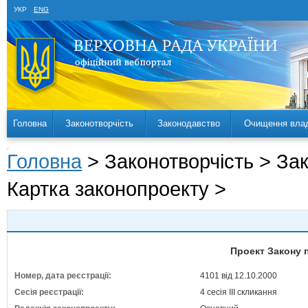
УКР
ENG
Головна
Законотворчість
Законодавство
Очищення вла
Головна
> Законотворчість > За
Картка законопроекту >
Проект Закону 
Номер, дата реєстрації:
4101 від 12.10.2000
Сесія реєстрації:
4 сесія III скликання