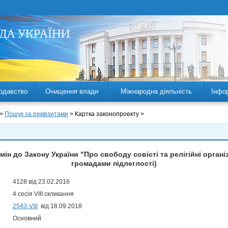
одавство
Очищення влади
Міжнародна діяльність
Інфо
 >
Пошук за реквізитами
> Картка законопроекту >
ін до Закону України "Про свободу совісті та релігійні органі
громадами підлеглості)
4128 від 23.02.2016
4 сесія VIII скликання
2543-VIII
від 18.09.2018
Основний