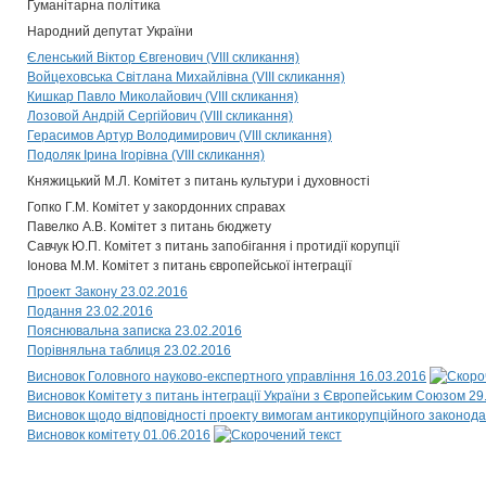
Гуманітарна політика
Народний депутат України
Єленський Віктор Євгенович (VIII скликання)
Войцеховська Світлана Михайлівна (VIII скликання)
Кишкар Павло Миколайович (VIII скликання)
Лозовой Андрій Сергійович (VIII скликання)
Герасимов Артур Володимирович (VIII скликання)
Подоляк Ірина Ігорівна (VIII скликання)
Княжицький М.Л. Комітет з питань культури і духовності
Гопко Г.М. Комітет у закордонних справах
Павелко А.В. Комітет з питань бюджету
Савчук Ю.П. Комітет з питань запобігання і протидії корупції
Іонова М.М. Комітет з питань європейської інтеграції
Проект Закону 23.02.2016
Подання 23.02.2016
Пояснювальна записка 23.02.2016
Порівняльна таблиця 23.02.2016
Висновок Головного науково-експертного управління 16.03.2016
Висновок Комітету з питань інтеграції України з Європейським Союзом 29
Висновок щодо відповідності проекту вимогам антикорупційного законода
Висновок комітету 01.06.2016