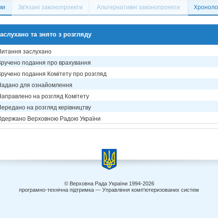
ми
Зв'язані законопроекти
Альтернативні законопроекти
Хронолог
аслухано та знято з розгляду
Питання заслухано
Вручено подання про врахування
Вручено подання Комітету про розгляд
Надано для ознайомлення
Направлено на розгляд Комітету
Передано на розгляд керівництву
Одержано Верховною Радою України
© Верховна Рада України 1994-2026
програмно-технічна підтримка — Управління комп'ютеризованих систем