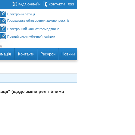
РАДА ОНЛАЙН
КОНТАКТИ
RSS
Електронні петиції
Громадське обговорення законопроєктів
Електронний кабінет громадянина
Повний цикл публічної політики
рмація
Контакти
Ресурси
Новини
зації" (щодо зміни релігійними