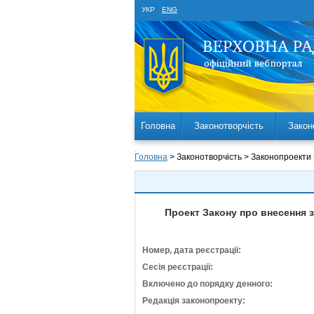
УКР
ENG
Головна
Законотворчість
Закон
Головна
> Законотворчість > Законопроекти
Проект Закону про внесення зм
Номер, дата реєстрації:
Сесія реєстрації:
Включено до порядку денного:
Редакція законопроекту: