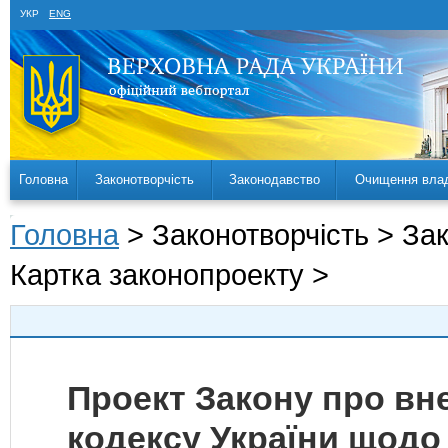
УКР
ENG
Головна
Законотворчість
Законодавство
Очищення вла
Головна
> Законотворчість > За
Картка законопроекту >
Проект Закону про вн
кодексу України щодо