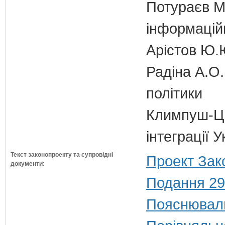
Потураєв М.
інформаційн
Арістов Ю.
Радіна А.О.
політики
Климпуш-Ци
інтеграції 
Текст законопроекту та супровідні
Проект Зак
документи:
Подання 29
Пояснюваль