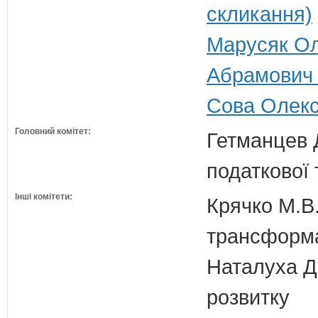
скликання)
Марусяк Ол
Абрамович 
Сова Олекс
Головний комітет:
Гетманцев Д
податкової 
Інші комітети:
Крячко М.В.
трансформа
Наталуха Д.
розвитку