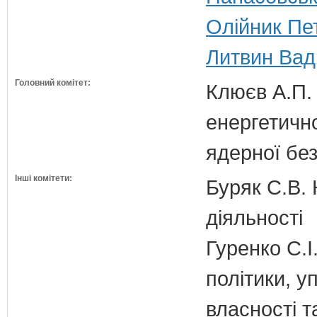
Олійник Пе
Литвин Вад
Головний комітет:
Клюєв А.П. 
енергетично
ядерної бе
Інші комітети:
Буряк С.В. 
діяльності
Гуренко С.І
політики, 
власності т