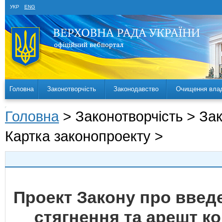
УКР
ENG
Головна
Законотворчість
Законодавство
Очищення вла
Головна
> Законотворчість > За
Картка законопроекту >
Проект Закону про введ
стягнення та арешт к