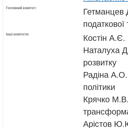
Головний комітет:
Гетманцев Д
податкової 
Інші комітети:
Костін А.Є.
Наталуха Д.
розвитку
Радіна А.О.
політики
Крячко М.В.
трансформа
Арістов Ю.