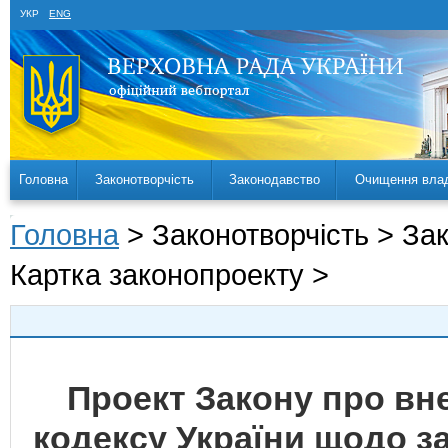
УКР
ENG
Головна
Законотворчість
Законодавство
Очищення вла
Головна
> Законотворчість > За
Картка законопроекту >
Проект Закону про вн
кодексу України щодо 