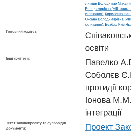
Литвин Володимир Михайлов
Володимирівна (VIII склика
скликання)
Кириленко Іван 
Оксана Володимирівна (VIII
скликання)
Безбах Яків Яко
Головний комітет:
Співаковськ
освіти
Інші комітети:
Павелко А.
Соболєв Є.В
протидії кор
Іонова М.М.
інтеграції
Текст законопроекту та супровідні
Проект Зак
документи: