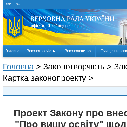
УКР
ENG
Головна
Законотворчість
Законодавство
Очищення вла
Головна
> Законотворчість > За
Картка законопроекту >
Проект Закону про внес
"Про вищу освіту" щод