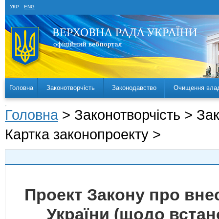
УКР
ENG
Головна
Законотворчість
Законодавство
Очищення вла
Головна
> Законотворчість > За
Картка законопроекту >
Проект Закону про внес
України (щодо встан