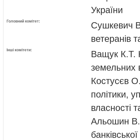
України
Головний комітет:
Сушкевич В.
ветеранів та
Інші комітети:
Ващук К.Т. 
земельних 
Костусєв О.
політики, 
власності т
Альошин В.Б
банківської