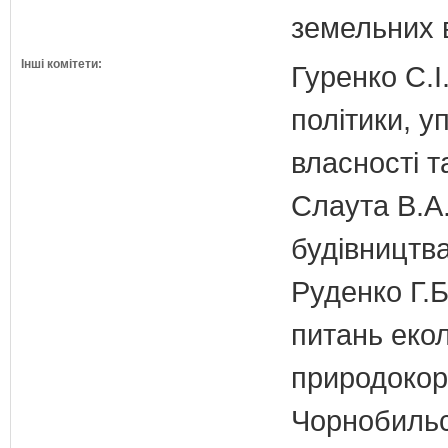
земельних 
Інші комітети:
Гуренко С.І
політики, 
власності т
Слаута В.А.
будівництв
Руденко Г.Б
питань екол
природокори
Чорнобильс