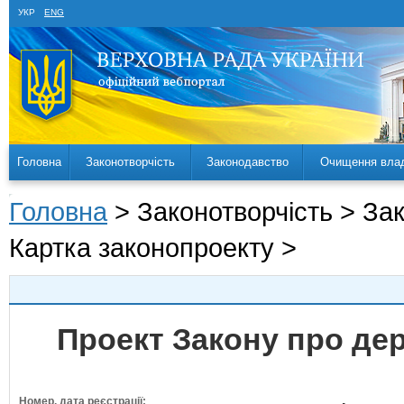
УКР
ENG
Головна
Законотворчість
Законодавство
Очищення вла
Головна
> Законотворчість > За
Картка законопроекту >
Проект Закону про де
Номер, дата реєстрації: