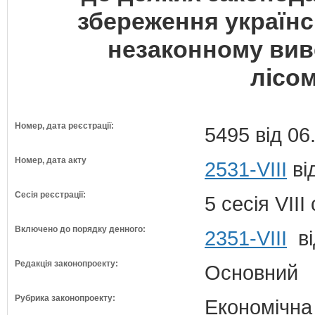
збереження українсь
незаконному ви
лісом
Номер, дата реєстрації:
5495 від 06
Номер, дата акту
2531-VIII
ві
Сесія реєстрації:
5 сесія VII
Включено до порядку денного:
2351-VIII
ві
Редакція законопроекту:
Основний
Рубрика законопроекту:
Економічна