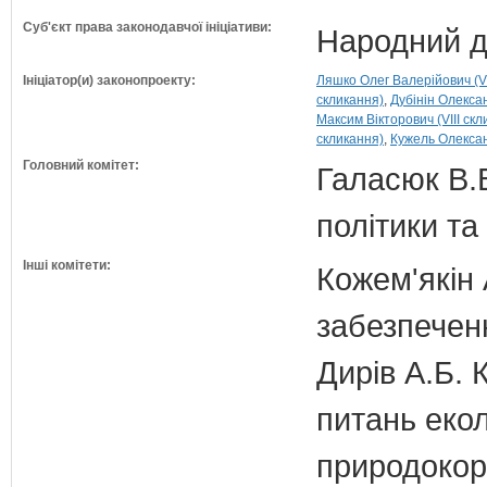
Суб'єкт права законодавчої ініціативи:
Народний д
Ініціатор(и) законопроекту:
Ляшко Олег Валерійович (VI
скликання)
Дубінін Олексан
Максим Вікторович (VIII скл
скликання)
Кужель Олексан
Головний комітет:
Галасюк В.В
політики т
Інші комітети:
Кожем'якін 
забезпечен
Дирів А.Б. 
питань екол
природокори