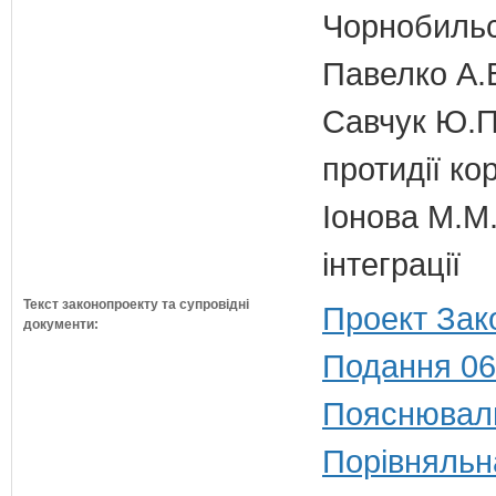
Чорнобильс
Павелко А.
Савчук Ю.П.
протидії кор
Іонова М.М.
інтеграції
Текст законопроекту та супровідні
Проект Зак
документи:
Подання 06
Пояснюваль
Порівняльн