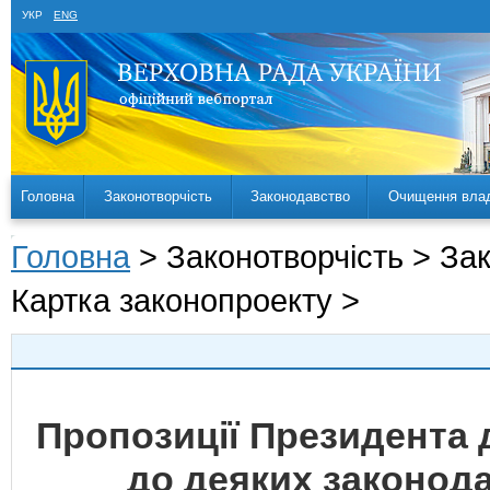
УКР
ENG
Головна
Законотворчість
Законодавство
Очищення вла
Головна
> Законотворчість > За
Картка законопроекту >
Пропозиції Президента 
до деяких законода