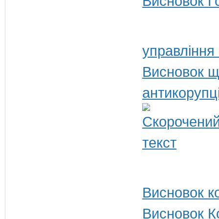
Висновок Г
управління
Висновок щ
антикорупц
Висновок ко
Висновок Ко