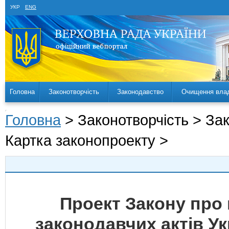
УКР
ENG
Головна
Законотворчість
Законодавство
Очищення вла
Головна
> Законотворчість > За
Картка законопроекту >
Проект Закону про 
законодавчих актів У