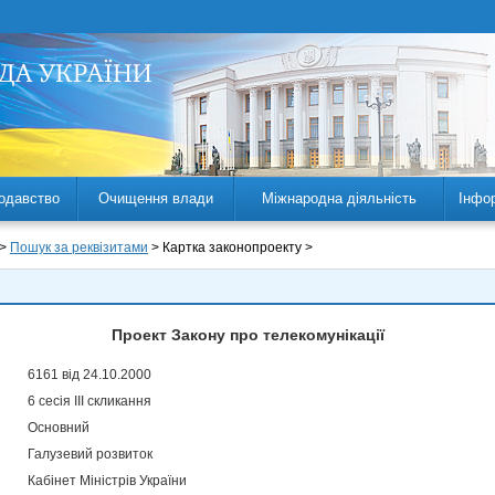
одавство
Очищення влади
Міжнародна діяльність
Інфо
 >
Пошук за реквізитами
> Картка законопроекту >
Проект Закону про телекомунікації
6161 від 24.10.2000
6 сесія III скликання
Основний
Галузевий розвиток
Кабінет Міністрів України