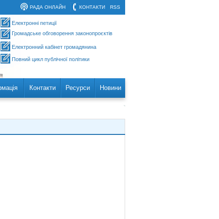
РАДА ОНЛАЙН
КОНТАКТИ
RSS
Електронні петиції
Громадське обговорення законопроєктів
Електронний кабінет громадянина
Повний цикл публічної політики
рмація
Контакти
Ресурси
Новини