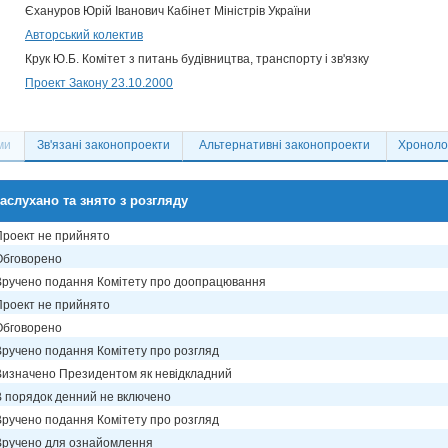
Єхануров Юрій Іванович Кабінет Міністрів України
Авторський колектив
Крук Ю.Б. Комітет з питань будівництва, транспорту і зв'язку
Проект Закону 23.10.2000
ми
Зв'язані законопроекти
Альтернативні законопроекти
Хронолог
аслухано та знято з розгляду
Проект не прийнято
Обговорено
Вручено подання Комітету про доопрацювання
Проект не прийнято
Обговорено
Вручено подання Комітету про розгляд
Визначено Президентом як невідкладний
В порядок денний не включено
Вручено подання Комітету про розгляд
Вручено для ознайомлення