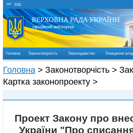
УКР
ENG
Головна
Законотворчість
Законодавство
Очищення вла
Головна
> Законотворчість > За
Картка законопроекту >
Проект Закону про внес
України "Про списання