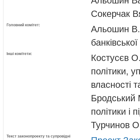
Альошин Ва
Сокерчак В
Головний комітет:
Альошин В.Б
банківської
Інші комітети:
Костусєв О.
політики, 
власності т
Бродський 
політики і 
Турчинов О
Текст законопроекту та супровідні