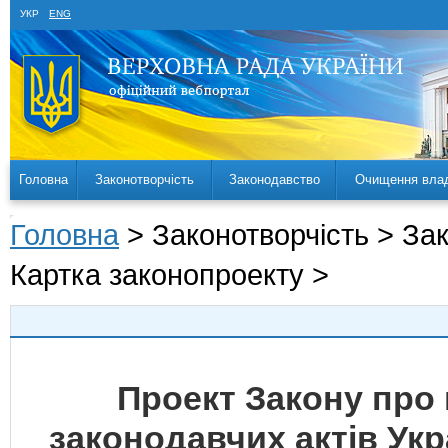
УКР
ENG
Головна
Законотворчість
Законодавство
Очищення вла
Головна
> Законотворчість > За
Картка законопроекту >
Проект Закону про 
законодавчих актів Укр