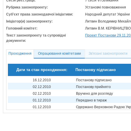
Сесія реєстрації:
7 сесія VI скликання
Рубрика законопроекту:
Установчі повноваження
Суб'єкт права законодавчої ініціативи:
Народний депутат України
Ініціатор(и) законопроекту:
Литвин Володимир Михайло
Головний комітет:
Литвин В.М. КЕРІВНИЦТВ
Текст законопроекту та супровідні
Проект Постанови 29.11.2
документи:
Проходження
Опрацювання комітетами
Зв'язані законопроекти
Дати та стан проходження:
Постанову підписано
16.12.2010
Постанову підписано
02.12.2010
Постанову прийнято
02.12.2010
Вручено для розгляду
01.12.2010
Передано в тираж
01.12.2010
Одержано Верховною Радою Укр