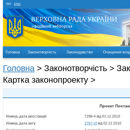
УКР
ENG
Головна
Законотворчість
Законодавство
Очищення вла
Головна
> Законотворчість > За
Картка законопроекту >
Проект Постан
Номер, дата реєстрації:
7298-4 від 01.12.2010
Номер, дата акту
2767-VI
від 02.12.2010