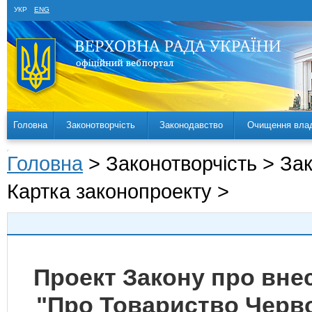
УКР
ENG
Головна
Законотворчість
Законодавство
Очищення вла
Головна
> Законотворчість > За
Картка законопроекту >
Проект Закону про внес
"Про Товариство Черво