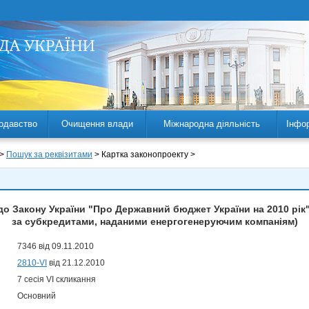
одавство
Очищення влади
Міжнародна діяльність
Інфо
 >
Пошук за реквізитами
> Картка законопроекту >
до Закону України "Про Державний бюджет України на 2010 рі
за субкредитами, наданими енергогенеруючим компаніям)
7346 від 09.11.2010
2810-VI
від 21.12.2010
7 сесія VI скликання
Основний