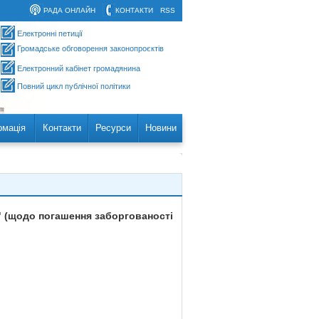
РАДА ОНЛАЙН
КОНТАКТИ
RSS
Електронні петиції
Громадське обговорення законопроєктів
Електронний кабінет громадянина
Повний цикл публічної політики
рмація
Контакти
Ресурси
Новини
к" (щодо погашення заборгованості