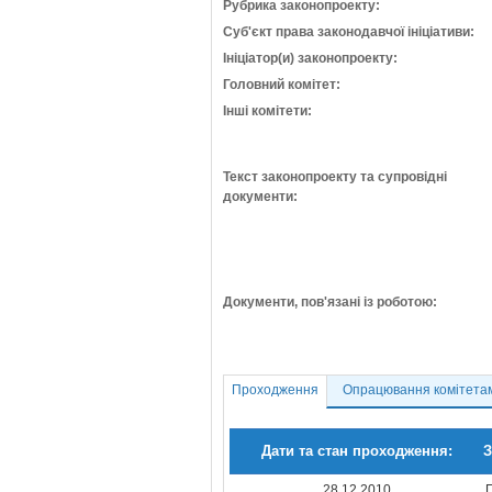
Рубрика законопроекту:
Суб'єкт права законодавчої ініціативи:
Ініціатор(и) законопроекту:
Головний комітет:
Інші комітети:
Текст законопроекту та супровідні
документи:
Документи, пов'язані із роботою:
Проходження
Опрацювання комітета
Дати та стан проходження:
З
28.12.2010