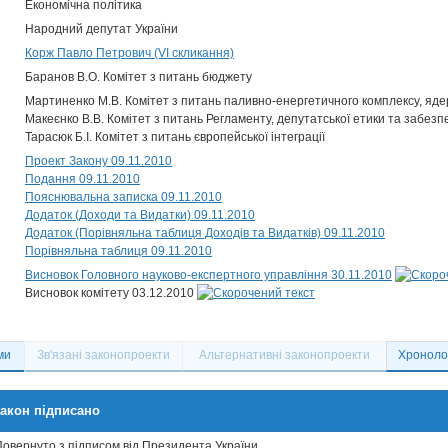
Економічна політика
Народний депутат України
Корж Павло Петрович (VI скликання)
Баранов В.О. Комітет з питань бюджету
Мартиненко М.В. Комітет з питань паливно-енергетичного комплексу, ядер
Макеєнко В.В. Комітет з питань Регламенту, депутатської етики та забезп
Тарасюк Б.І. Комітет з питань європейської інтеграції
Проект Закону 09.11.2010
Подання 09.11.2010
Пояснювальна записка 09.11.2010
Додаток (Доходи та Видатки) 09.11.2010
Додаток (Порівняльна таблиця Доходів та Видатків) 09.11.2010
Порівняльна таблиця 09.11.2010
Висновок Головного науково-експертного управління 30.11.2010
Висновок комітету 03.12.2010
ми
Зв'язані законопроекти
Альтернативні законопроекти
Хронолог
акон підписано
Повернуто з підписом від Президента України