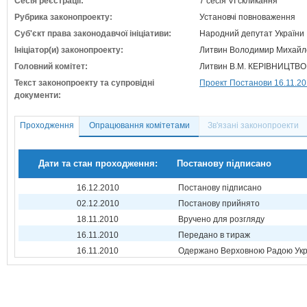
Сесія реєстрації:
7 сесія VI скликання
Рубрика законопроекту:
Установчі повноваження
Суб'єкт права законодавчої ініціативи:
Народний депутат України
Ініціатор(и) законопроекту:
Литвин Володимир Михайло
Головний комітет:
Литвин В.М. КЕРІВНИЦТВ
Текст законопроекту та супровідні
Проект Постанови 16.11.2
документи:
Проходження
Опрацювання комітетами
Зв'язані законопроекти
Дати та стан проходження:
Постанову підписано
16.12.2010
Постанову підписано
02.12.2010
Постанову прийнято
18.11.2010
Вручено для розгляду
16.11.2010
Передано в тираж
16.11.2010
Одержано Верховною Радою Укр