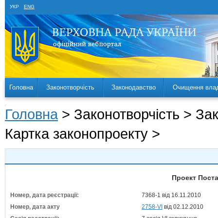
УКР
ENG
Головна
Законотворчість
Законодавство
Очищення вла
Головна
> Законотворчість > За
Картка законопроекту >
Проект Поста
Номер, дата реєстрації:
7368-1 від 16.11.2010
Номер, дата акту
2758-VI
від 02.12.2010