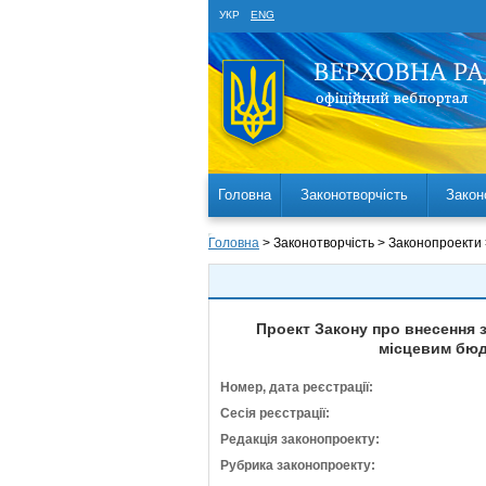
УКР
ENG
Головна
Законотворчість
Закон
Головна
> Законотворчість > Законопроекти
Проект Закону про внесення з
місцевим бюдж
Номер, дата реєстрації:
Сесія реєстрації:
Редакція законопроекту:
Рубрика законопроекту: