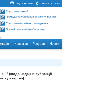
РАДА ОНЛАЙН
КОНТАКТИ
RSS
Електронні петиції
Громадське обговорення законопроєктів
Електронний кабінет громадянина
Повний цикл публічної політики
рмація
Контакти
Ресурси
Новини
 рік" (щодо надання субвенції
плову енергію)