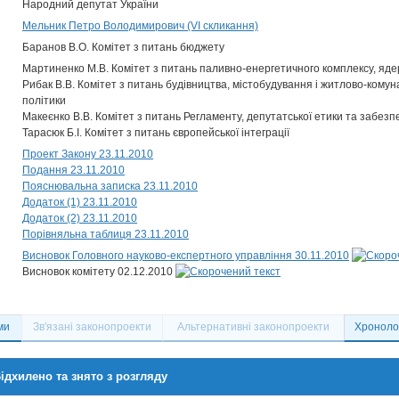
Народний депутат України
Мельник Петро Володимирович (VI скликання)
Баранов В.О. Комітет з питань бюджету
Мартиненко М.В. Комітет з питань паливно-енергетичного комплексу, ядер
Рибак В.В. Комітет з питань будівництва, містобудування і житлово-комун
політики
Макеєнко В.В. Комітет з питань Регламенту, депутатської етики та забезп
Тарасюк Б.І. Комітет з питань європейської інтеграції
Проект Закону 23.11.2010
Подання 23.11.2010
Пояснювальна записка 23.11.2010
Додаток (1) 23.11.2010
Додаток (2) 23.11.2010
Порівняльна таблиця 23.11.2010
Висновок Головного науково-експертного управління 30.11.2010
Висновок комітету 02.12.2010
ми
Зв'язані законопроекти
Альтернативні законопроекти
Хронолог
ідхилено та знято з розгляду