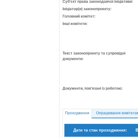
Суб'єкт права законодавчої ініціативи:
Ініціатор(и) законопроекту:
Головний комітет:
Інші комітети:
Текст законопроекту та супровідні
документи:
Документи, пов'язані із роботою:
Проходження
Опрацювання комітета
Дати та стан проходження:
В