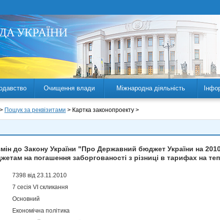
одавство
Очищення влади
Міжнародна діяльність
Інфо
 >
Пошук за реквізитами
> Картка законопроекту >
мін до Закону України "Про Державний бюджет України на 2010
етам на погашення заборгованості з різниці в тарифах на те
7398 від 23.11.2010
7 сесія VI скликання
Основний
Економічна політика