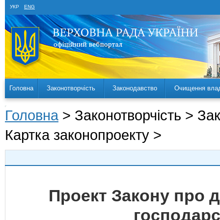
УКР
ENG
Головна
Законотворчість
Законодавство
Очищення вла
Головна
> Законотворчість > За
Картка законопроекту >
Проект Закону про д
господарс