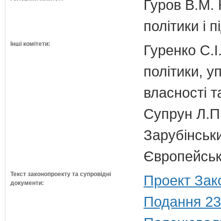
Гуров В.М. 
політики і 
Інші комітети:
Гуренко С.І
політики, 
власності т
Супрун Л.П
Зарубінськи
Європейсько
Текст законопроекту та супровідні
Проект Зак
документи:
Подання 23