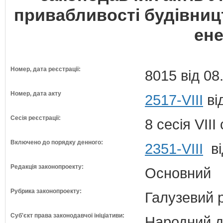
привабливості будівниц
ене
Номер, дата реєстрації:
8015 від 08
Номер, дата акту
2517-VIII
ві
Сесія реєстрації:
8 сесія VII
Включено до порядку денного:
2351-VIII
ві
Редакція законопроекту:
Основний
Рубрика законопроекту:
Галузевий 
Суб'єкт права законодавчої ініціативи:
Народний д