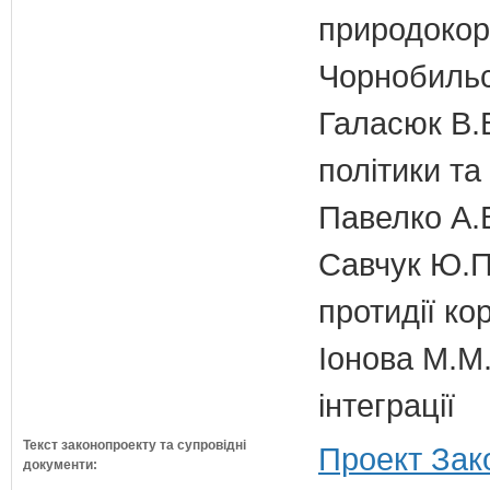
природокори
Чорнобильс
Галасюк В.В
політики т
Павелко А.
Савчук Ю.П.
протидії кор
Іонова М.М.
інтеграції
Текст законопроекту та супровідні
Проект Зак
документи: