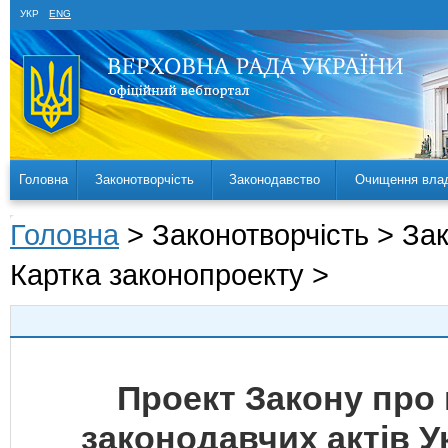
УКР
ENG
Головна
Законотворчість
Законодавство
Очищення вла
Головна
> Законотворчість > За
Картка законопроекту >
Проект Закону про 
законодавчих актів У