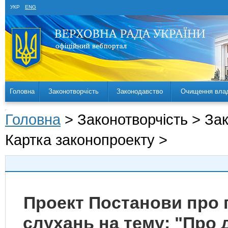
УКР
ENG
Головна
Законотворчість
Законодавство
Очищення вла
Головна
> Законотворчість > За
Картка законопроекту >
Проект Постанови про
слухань на тему: "Про 