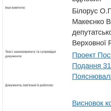
Інші комітети:
Білорус О.Г
Макеєнко В.
депутатсько
Верховної 
Текст законопроекту та супровідні
Проект Пос
документи:
Подання 31
Пояснюваль
Документи, пов'язані із роботою:
Висновок ко