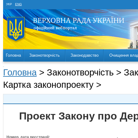
УКР
ENG
Головна
Законотворчість
Законодавство
Очищення вла
Головна
> Законотворчість > За
Картка законопроекту >
Проект Закону про Де
Номер, дата реєстрації: