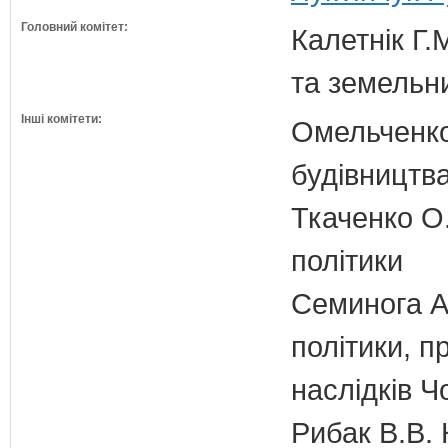
Головний комітет:
Калетнік Г.
та земельн
Інші комітети:
Омельченко
будівництв
Ткаченко О.
політики
Семинога А.
політики, п
наслідків 
Рибак В.В. 