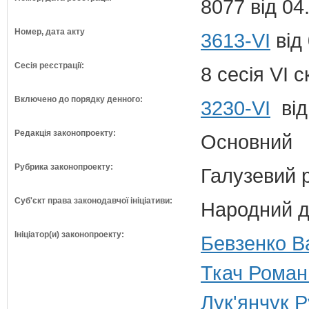
8077 від 04
Номер, дата акту
3613-VI
від 
Сесія реєстрації:
8 сесія VI 
Включено до порядку денного:
3230-VI
від
Редакція законопроекту:
Основний
Рубрика законопроекту:
Галузевий 
Суб'єкт права законодавчої ініціативи:
Народний д
Ініціатор(и) законопроекту:
Бевзенко В
Ткач Роман
Лук'янчук Р