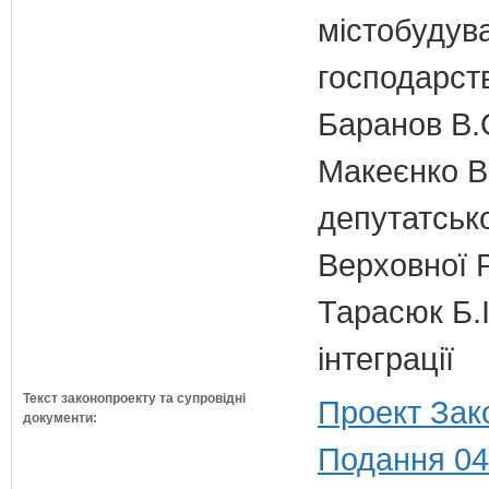
містобудув
господарств
Баранов В.
Макеєнко В.
депутатсько
Верховної 
Тарасюк Б.І
інтеграції
Текст законопроекту та супровідні
Проект Зак
документи:
Подання 04