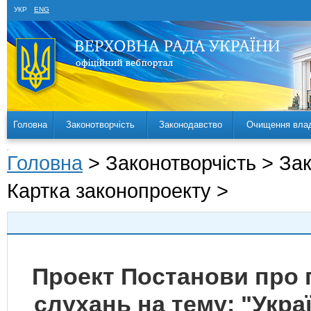
УКР
ENG
Головна
Законотворчість
Законодавство
Очищення вла
Головна
> Законотворчість > За
Картка законопроекту >
Проект Постанови про
слухань на тему: "Укра