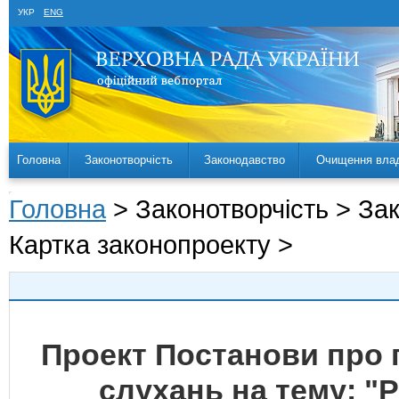
УКР
ENG
Головна
Законотворчість
Законодавство
Очищення вла
Головна
> Законотворчість > За
Картка законопроекту >
Проект Постанови про
слухань на тему: 