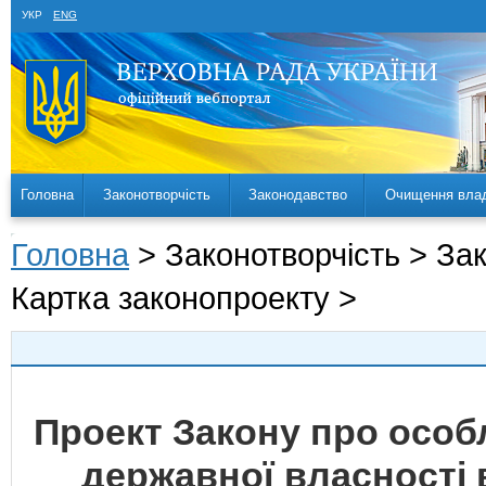
УКР
ENG
Головна
Законотворчість
Законодавство
Очищення вла
Головна
> Законотворчість > За
Картка законопроекту >
Проект Закону про особ
державної власності