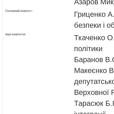
Азаров Мико
Головний комітет:
Гриценко А.
безпеки і о
Інші комітети:
Ткаченко О.
політики
Баранов В.
Макеєнко В.
депутатсько
Верховної 
Тарасюк Б.І