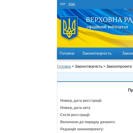
УКР
ENG
Головна
Законотворчість
Закон
Головна
> Законотворчість > Законопроекти
Пр
Номер, дата реєстрації:
Номер, дата акту
Сесія реєстрації:
Включено до порядку денного:
Редакція законопроекту: