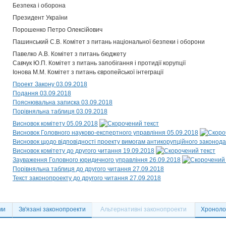
Безпека і оборона
Президент України
Порошенко Петро Олексійович
Пашинський С.В. Комітет з питань національної безпеки і оборони
Павелко А.В. Комітет з питань бюджету
Савчук Ю.П. Комітет з питань запобігання і протидії корупції
Іонова М.М. Комітет з питань європейської інтеграції
Проект Закону 03.09.2018
Подання 03.09.2018
Пояснювальна записка 03.09.2018
Порівняльна таблиця 03.09.2018
Висновок комітету 05.09.2018
Висновок Головного науково-експертного управління 05.09.2018
Висновок щодо відповідності проекту вимогам антикорупційного законода
Висновок комітету до другого читання 19.09.2018
Зауваження Головного юридичного управління 26.09.2018
Порівняльна таблиця до другого читання 27.09.2018
Текст законопроекту до другого читання 27.09.2018
ми
Зв'язані законопроекти
Альтернативні законопроекти
Хронолог