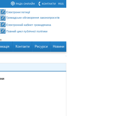
РАДА ОНЛАЙН
КОНТАКТИ
RSS
Електронні петиції
Громадське обговорення законопроєктів
Електронний кабінет громадянина
Повний цикл публічної політики
рмація
Контакти
Ресурси
Новини
їни