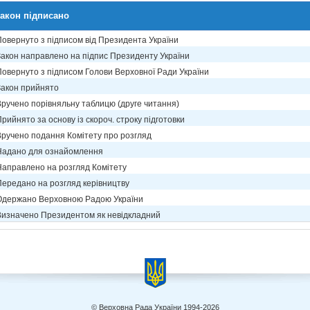
акон підписано
Повернуто з підписом від Президента України
Закон направлено на підпис Президенту України
Повернуто з підписом Голови Верховної Ради України
Закон прийнято
Вручено порівняльну таблицю (друге читання)
рийнято за основу із скороч. строку підготовки
Вручено подання Комітету про розгляд
Надано для ознайомлення
Направлено на розгляд Комітету
Передано на розгляд керівництву
Одержано Верховною Радою України
Визначено Президентом як невідкладний
© Верховна Рада України 1994-2026