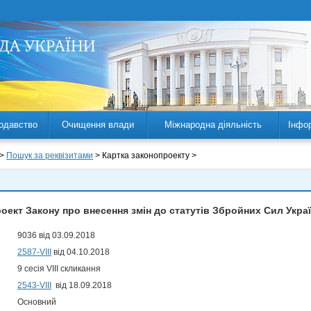
одавство
Очищення влади
Міжнародна діяльність
Інфо
 >
Пошук за реквізитами
> Картка законопроекту >
оект Закону про внесення змін до статутів Збройних Сил Укра
9036 від 03.09.2018
2587-VIII
від 04.10.2018
9 сесія VIII скликання
2543-VIII
від 18.09.2018
Основний