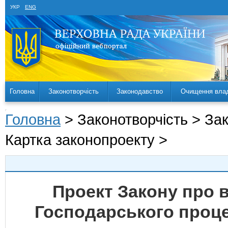
УКР
ENG
Головна
Законотворчість
Законодавство
Очищення вла
Головна
> Законотворчість > За
Картка законопроекту >
Проект Закону про в
Господарського проце