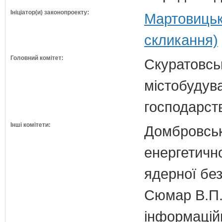
Ініціатор(и) законопроекту:
Мартовицьк
скликання)
Головний комітет:
Скуратовськ
містобудув
господарст
Інші комітети:
Домбровськи
енергетично
ядерної бе
Сюмар В.П.
інформаційн