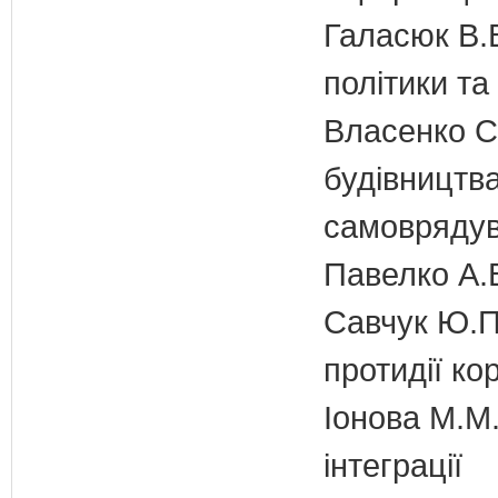
Галасюк В.В
політики т
Власенко С
будівництва
самовряду
Павелко А.
Савчук Ю.П.
протидії кор
Іонова М.М.
інтеграції