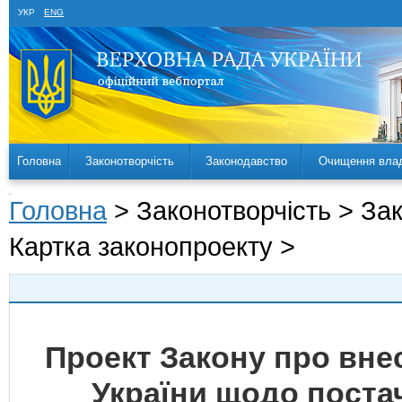
УКР
ENG
Головна
Законотворчість
Законодавство
Очищення вла
Головна
> Законотворчість > За
Картка законопроекту >
Проект Закону про внес
України щодо постач