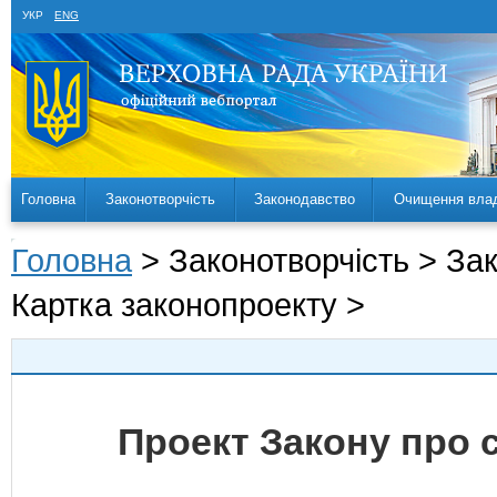
УКР
ENG
Головна
Законотворчість
Законодавство
Очищення вла
Головна
> Законотворчість > За
Картка законопроекту >
Проект Закону про с