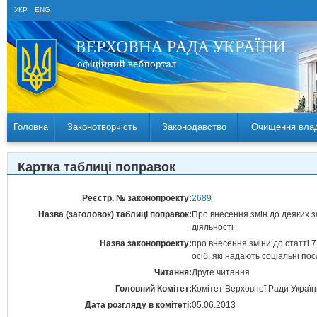
УКР
ENG
Головна
Законотворчість
Законодавство
Очищення вла
Картка таблиці поправок
Реєстр. № законопроекту:
2689
Назва (заголовок) таблиці поправок:
Про внесення змін до деяких з
діяльності
Назва законопроекту:
про внесення зміни до статті 
осіб, які надають соціальні пос
Читання:
Друге читання
Головний Комітет:
Комітет Верховної Ради України
Дата розгляду в комітеті:
05.06.2013