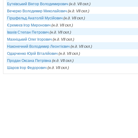
Бутківський Віктор Володимирович
(н.д. VII скл.)
Вечерко Володимир Миколайович
(н.д. VII скл.)
Гіршфельд Анатолій Мусійович
(н.д. VII скл.)
Єремеєв Ігор Миронович
(н.д. VII скл.)
Івахів Степан Петрович
(н.д. VII скл.)
Махніцький Олег Ігорович
(н.д. VII скл.)
Наконечний Володимир Леонтієвич
(н.д. VII скл.)
Одарченко Юрій Віталійович
(н.д. VII скл.)
Продан Оксана Петрівна
(н.д. VII скл.)
Шаров Ігор Федорович
(н.д. VII скл.)