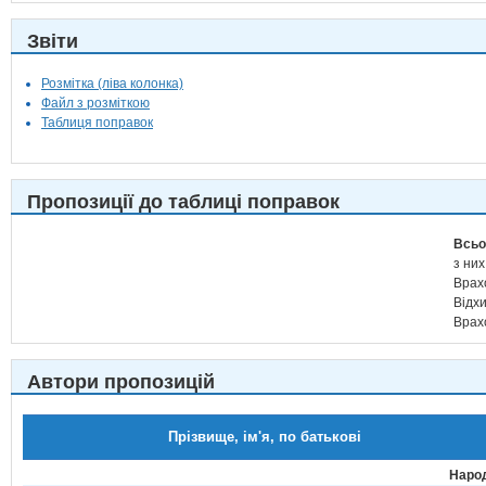
Звіти
Розмітка (ліва колонка)
Файл з розміткою
Таблиця поправок
Пропозиції до таблиці поправок
Всьо
з них
Врах
Відх
Врах
Автори пропозицій
Прізвище, ім'я, по батькові
Народ