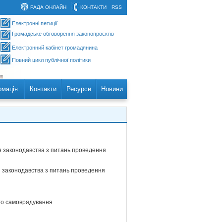
РАДА ОНЛАЙН
КОНТАКТИ
RSS
Електронні петиції
Громадське обговорення законопроєктів
Електронний кабінет громадянина
Повний цикл публічної політики
рмація
Контакти
Ресурси
Новини
я законодавства з питань проведення
я законодавства з питань проведення
ого самоврядування