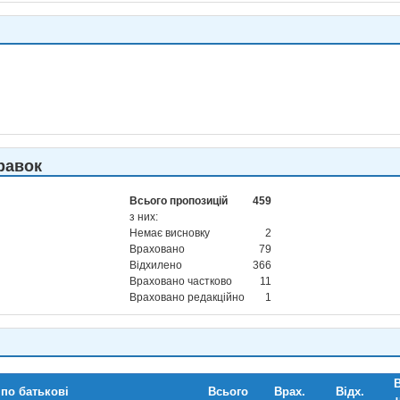
равок
Всього пропозицій
459
з них:
Немає висновку
2
Враховано
79
Відхилено
366
Враховано частково
11
Враховано редакційно
1
В
 по батькові
Всього
Врах.
Відх.