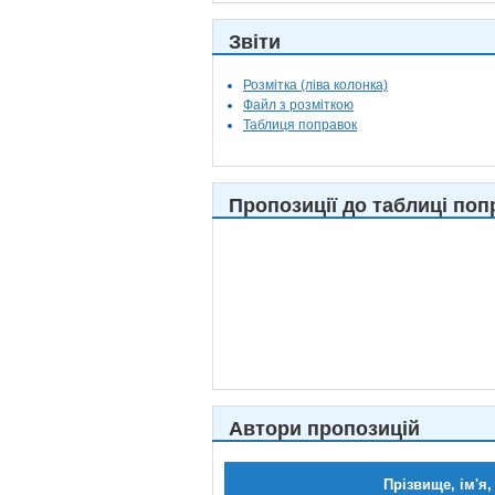
Звіти
Розмітка (ліва колонка)
Файл з розміткою
Таблиця поправок
Пропозиції до таблиці поп
Автори пропозицій
Прізвище, ім'я,