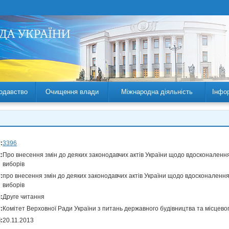
одавство
Очищення влади
Міжнародна діяльність
Інфо
:
3396
:
Про внесення змін до деяких законодавчих актів України щодо вдосконаленн
виборів
:
про внесення змін до деяких законодавчих актів України щодо вдосконаленн
виборів
:
Друге читання
:
Комітет Верховної Ради України з питань державного будівництва та місцев
:
20.11.2013