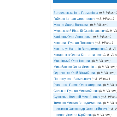
Богословська Інна Германівна
(н.д. VII скл.
Гайдош Іштван Ференцович
(н.д. VII скл.)
Жванія Давид Важаєвич
(н.д. VII скл.)
Журавський Віталій Станіславович
(н.д. VI
Канівець Олег Леонідович
(н.д. VII скл.)
Князевич Руслан Петрович
(н.д. VII скл.)
Ковальчук Наталія Володимирівна
(н.д. VII
Кондратюк Олена Костянтинівна
(н.д. VII с
Махніцький Олег Ігорович
(н.д. VII скл.)
Михайленко Ольга Дмитрівна
(н.д. VII скл.)
Одарченко Юрій Віталійович
(н.д. VII скл.)
Попеску Іван Васильович
(н.д. VII скл.)
Різаненко Павло Олександрович
(н.д. VII с
Сольвар Руслан Миколайович
(н.д. VII скл.
Сушкевич Валерій Михайлович
(н.д. VII скл
Томенко Микола Володимирович
(н.д. VII с
Шевченко Олександр Оксеньтійович
(н.д. V
Шпенов Дмитро Юрійович
(н.д. VII скл.)