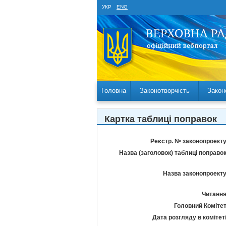
УКР
ENG
Головна
Законотворчість
Закон
Картка таблиці поправок
Реєстр. № законопроекту
Назва (заголовок) таблиці поправок
Назва законопроекту
Читання
Головний Комітет
Дата розгляду в комітеті