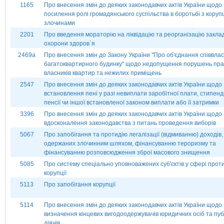
1165
Про внесення змін до деяких законодавчих актів України щодо
посилення ролі громадянського суспільства в боротьбі з коруп
злочинами
2201
Про введення мораторію на ліквідацію та реорганізацію заклад
охорони здоров`я
2469а
Про внесення змін до Закону України ''Про об'єднання співвлас
багатоквартирного будинку" щодо недопущення порушень пра
власників квартир та нежилих приміщень
2547
Про внесення змін до деяких законодавчих актів України щодо
встановлення пені у разі невиплати заробітної плати, стипенді
пенсії чи іншої встановленої законом виплати або її затримки
3396
Про внесення змін до деяких законодавчих актів України щодо
вдосконалення законодавства з питань проведення виборів
5067
Про запобігання та протидію легалізації (відмиванню) доходів,
одержаних злочинним шляхом, фінансуванню тероризму та
фінансуванню розповсюдження зброї масового знищення
5085
Про систему спеціально уповноважених суб'єктів у сфері проти
корупції
5113
Про запобігання корупції
5114
Про внесення змін до деяких законодавчих актів України щодо
визначення кінцевих вигодоодержувачів юридичних осіб та пуб
діячів