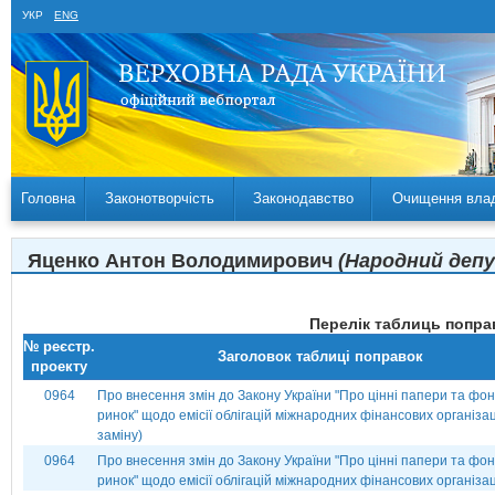
УКР
ENG
Головна
Законотворчість
Законодавство
Очищення вла
Яценко Антон Володимирович
(Народний депут
Перелік таблиць поправ
№ реєстр.
Заголовок таблиці поправок
проекту
0964
Про внесення змін до Закону України "Про цінні папери та фо
ринок" щодо емісії облігацій міжнародних фінансових організац
заміну)
0964
Про внесення змін до Закону України "Про цінні папери та фо
ринок" щодо емісії облігацій міжнародних фінансових організа