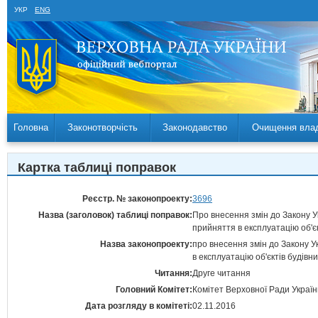
УКР
ENG
Головна
Законотворчість
Законодавство
Очищення вла
Картка таблиці поправок
Реєстр. № законопроекту:
3696
Назва (заголовок) таблиці поправок:
Про внесення змін до Закону У
прийняття в експлуатацію об'є
Назва законопроекту:
про внесення змін до Закону У
в експлуатацію об'єктів будів
Читання:
Друге читання
Головний Комітет:
Комітет Верховної Ради Україн
Дата розгляду в комітеті:
02.11.2016