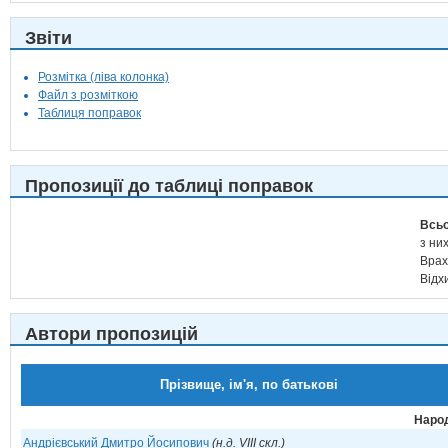
Звіти
Розмітка (ліва колонка)
Файл з розміткою
Таблиця поправок
Пропозиції до таблиці поправок
Всьо
з них
Врах
Відх
Автори пропозицій
Прізвище, ім'я, по батькові
Народ
Андрієвський Дмитро Йосипович
(н.д. VIII скл.)