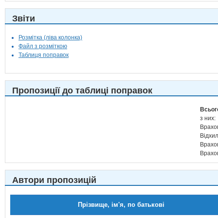
Звіти
Розмітка (ліва колонка)
Файл з розміткою
Таблиця поправок
Пропозиції до таблиці поправок
Всьог
з них:
Врахо
Відхи
Врахо
Врахо
Автори пропозицій
Прізвище, ім'я, по батькові