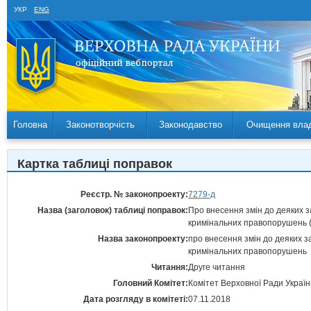
УКР
ENG
Головна
Законотворчість
Законодавство
Очищення вла
Картка таблиці поправок
Реєстр. № законопроекту:
7279-д
Назва (заголовок) таблиці поправок:
Про внесення змін до деяких з
кримінальних правопорушень (
Назва законопроекту:
про внесення змін до деяких з
кримінальних правопорушень
Читання:
Друге читання
Головний Комітет:
Комітет Верховної Ради Україн
Дата розгляду в комітеті:
07.11.2018