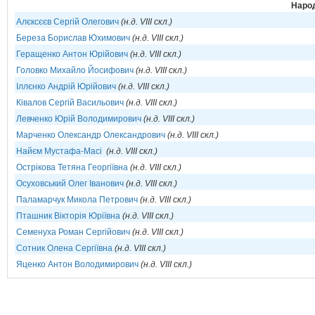
Народ
Алєксєєв Сергій Олегович
(н.д. VIII скл.)
Береза Борислав Юхимович
(н.д. VIII скл.)
Геращенко Антон Юрійович
(н.д. VIII скл.)
Головко Михайло Йосифович
(н.д. VIII скл.)
Іллєнко Андрій Юрійович
(н.д. VIII скл.)
Ківалов Сергій Васильович
(н.д. VIII скл.)
Левченко Юрій Володимирович
(н.д. VIII скл.)
Марченко Олександр Олександрович
(н.д. VIII скл.)
Найєм Мустафа-Масі
(н.д. VIII скл.)
Острікова Тетяна Георгіївна
(н.д. VIII скл.)
Осуховський Олег Іванович
(н.д. VIII скл.)
Паламарчук Микола Петрович
(н.д. VIII скл.)
Пташник Вікторія Юріївна
(н.д. VIII скл.)
Семенуха Роман Сергійович
(н.д. VIII скл.)
Сотник Олена Сергіївна
(н.д. VIII скл.)
Яценко Антон Володимирович
(н.д. VIII скл.)