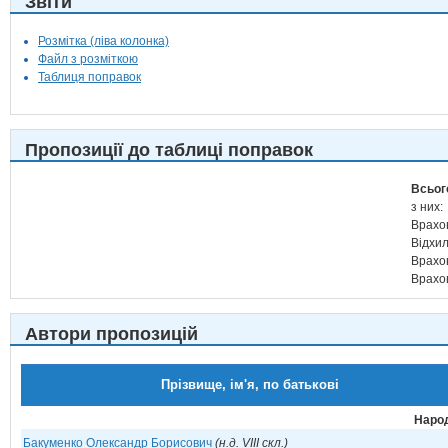
Звіти
Розмітка (ліва колонка)
Файл з розміткою
Таблиця поправок
Пропозиції до таблиці поправок
Всьог
з них:
Врахо
Відхи
Врахо
Врахо
Автори пропозицій
Прізвище, ім'я, по батькові
Народ
Бакуменко Олександр Борисович
(н.д. VIII скл.)