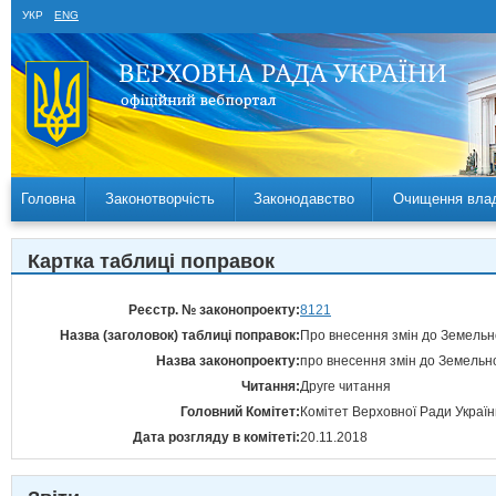
УКР
ENG
Головна
Законотворчість
Законодавство
Очищення вла
Картка таблиці поправок
Реєстр. № законопроекту:
8121
Назва (заголовок) таблиці поправок:
Про внесення змін до Земельно
Назва законопроекту:
про внесення змін до Земельно
Читання:
Друге читання
Головний Комітет:
Комітет Верховної Ради Україн
Дата розгляду в комітеті:
20.11.2018