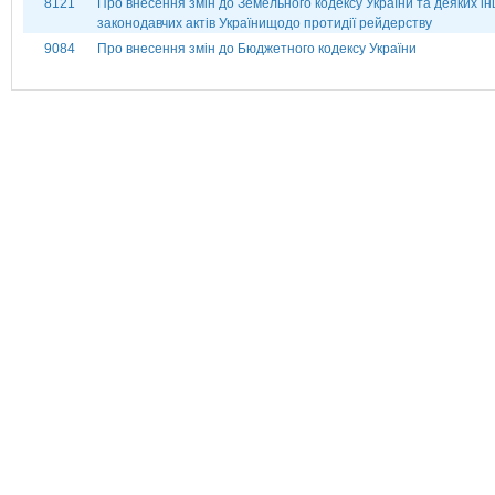
8121
Про внесення змін до Земельного кодексу України та деяких і
законодавчих актів Українищодо протидії рейдерству
9084
Про внесення змін до Бюджетного кодексу України