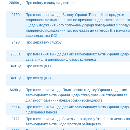
2009а-д
Про оцінку впливу на довкілля
2150
Про внесення змін до Закону України "Про побічні продукти
тваринного походження, що не призначені для споживання л
(щодо узгодження його положень у сфері поводження з проду
тваринного походження, що належать до категорії ІІ, з вимога
законодавства ЄС)
2490
Про державну службу
2558а
Про внесення змін до деяких законодавчих актів України щодо
дерегуляції в агропромисловому комплексі
3491-д
Про освіту (ч.1)
3491-д
Про освіту (ч.2)
6490-д
Про внесення змін до Податкового кодексу України та деяких
законодавчих актів України щодо стимулювання створення та
діяльності сімейних фермерських господарств
6614
Про внесення змін до деяких законодавчих актів України щодо
підвищення пенсій
8121
Про внесення змін до Земельного кодексу України та деяких і
законодавчих актів щодо протидії рейдерству