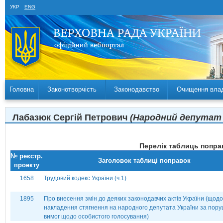
УКР
ENG
Головна
Законотворчість
Законодавство
Очищення вла
Лабазюк Сергій Петрович
(Народний депутат Ук
Перелік таблиць поправ
№ реєстр.
Заголовок таблиці поправок
проекту
1658
Трудовий кодекс України (ч.1)
1895
Про внесення змін до деяких законодавчих актів України (щодо
накладення стягнення на народного депутата України за пор
вимог щодо особистого голосування)