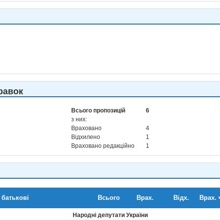
равок
Всього пропозицій
6
з них:
Враховано
4
Відхилено
1
Враховано редакційно
1
 батькові
Всього
Врах.
Відх.
Врах. 
Народні депутати України