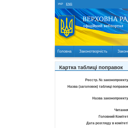
УКР
ENG
Головна
Законотворчість
Закон
Картка таблиці поправок
Реєстр. № законопроекту
Назва (заголовок) таблиці поправок
Назва законопроекту
Читання
Головний Комітет
Дата розгляду в комітеті