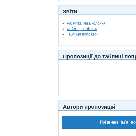
Звіти
Розмітка (ліва колонка)
Файл з розміткою
Таблиця поправок
Пропозиції до таблиці поп
Автори пропозицій
Прізвище, ім'я, по