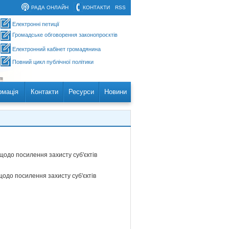
РАДА ОНЛАЙН
КОНТАКТИ
RSS
Електронні петиції
Громадське обговорення законопроєктів
Електронний кабінет громадянина
Повний цикл публічної політики
рмація
Контакти
Ресурси
Новини
щодо посилення захисту суб'єктів
одо посилення захисту суб'єктів