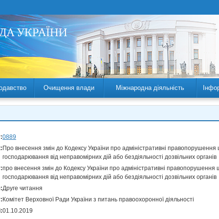
одавство
Очищення влади
Міжнародна діяльність
Інфо
:
0889
:
Про внесення змін до Кодексу України про адміністративні правопорушення 
господарювання від неправомірних дій або бездіяльності дозвільних органів
:
про внесення змін до Кодексу України про адміністративні правопорушення щ
господарювання від неправомірних дій або бездіяльності дозвільних органів
:
Друге читання
:
Комітет Верховної Ради України з питань правоохоронної діяльності
:
01.10.2019